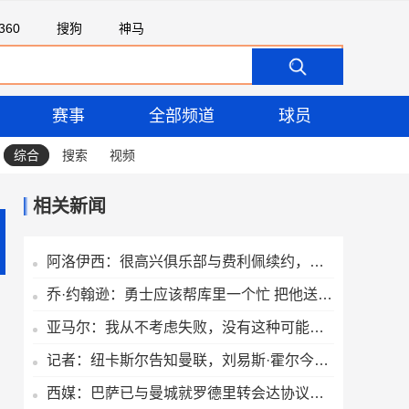
360
搜狗
神马
赛事
全部频道
球员
综合
搜索
视频
相关新闻
阿洛伊西：很高兴俱乐部与费利佩续约，这个消息给全队很大鼓舞
乔·约翰逊：勇士应该帮库里一个忙 把他送去能竞争的球队
亚马尔：我从不考虑失败，没有这种可能性，我脑海中只有举起奖杯
记者：纽卡斯尔告知曼联，刘易斯·霍尔今夏是非卖品
西媒：巴萨已与曼城就罗德里转会达协议！转会费约5000万欧