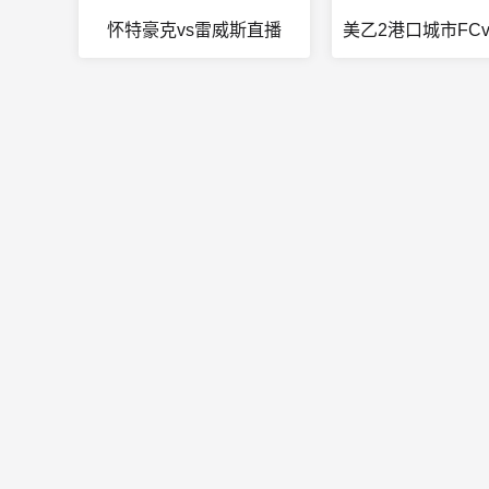
怀特豪克vs雷威斯直播