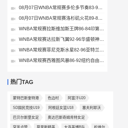
08月07日WNBA常规赛多伦多节奏83-97波特兰火焰集锦
08月07日WNBA常规赛洛杉矶火花89-82明尼苏达山猫全场集锦
WNBA常规赛拉斯维加斯王牌86-84印第安纳狂热全场集锦
WNBA常规赛达拉斯飞翼92-96华盛顿神秘人全场集锦
WNBA常规赛菲尼克斯水星82-96亚特兰大梦想全场集锦
WNBA常规赛西雅图风暴86-92纽约自由人全场集锦
热门TAG
蒙特巴斯奎特港
色边村
阿富汗U20
SD国民竞技U19
阿根廷女篮U18
塞夫利耶沃
巴贝尔斯堡女足
奥达巴斯奇姆肯特女足
突发点赞
莫里斯精英
大连英博B队
松维尔