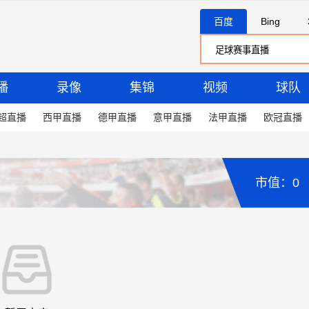
百度
Bing
播
录像
集锦
视频
球队
超直播
西甲直播
德甲直播
意甲直播
法甲直播
欧冠直播
市值：0