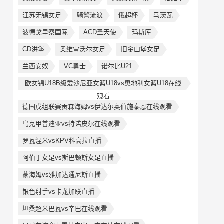
江苏无锡女足
骑警流浪
俄超杯
马茨瓦
波德戈里察国际
ACD圣天使
玛斯库
CD洪堡
奥维雷沃尔女足
旧金山堡女足
兰西安奴
VC勇士
诺尔比U21
欧女锦U18B级爱沙尼亚女篮U18vs奥地利女篮U18在线
观看
德国戊组联赛贡森海姆vs伊达尔奥伯施泰恩在线观看
乌克甲普迪亚vs特诺皮尔在线观看
罗瓦涅米vsKPV科高拉直播
阿伯丁女足vs斯巴顿斯女足直播
蒙海姆vs雅加达通尼斯直播
银色射手vs卡龙加联直播
坦桑超米巴瓦vs辛巴在线观看