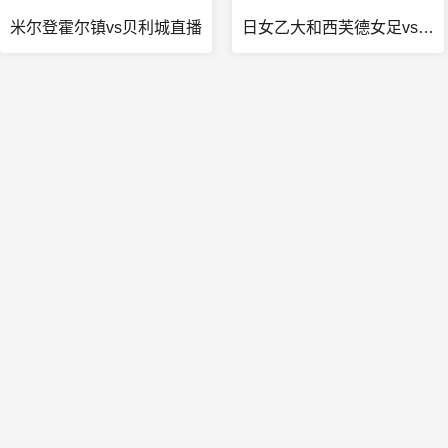
米尔登霍尔镇vs贝利城直播
日女乙大和西芙德女足vsOSA瑞亚湘南FC女足在线观看