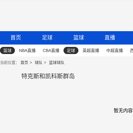
首页
足球
篮球
直播
篮球
NBA直播
CBA直播
足球
英超直播
中超直播
当前位置：
首页
球队
篮球球队
特克斯和凯科斯群岛
暂无内容