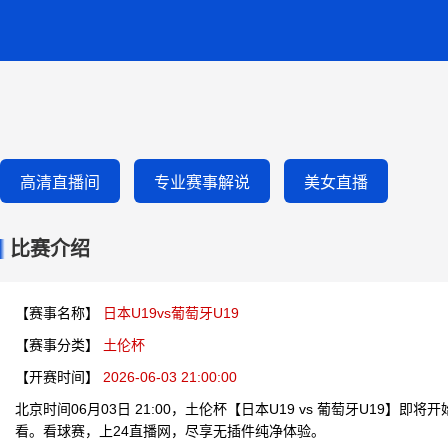
高清直播间
专业赛事解说
美女直播
比赛介绍
【赛事名称】
日本U19vs葡萄牙U19
【赛事分类】
土伦杯
【开赛时间】
2026-06-03 21:00:00
北京时间06月03日 21:00，土伦杯【日本U19 vs 葡萄牙U19】
看。看球赛，上24直播网，尽享无插件纯净体验。