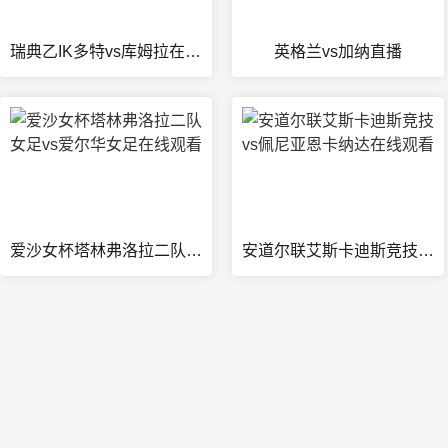
瑞典乙IK多特vs库姆拉在线观看
英格兰vs加纳直播
爱沙女杯塔林弗洛拉二队女足vs爱尔华女足在线观看
安道尔联艾斯卡迪斯竞技vs佩尼亚恩卡纳达在线观看