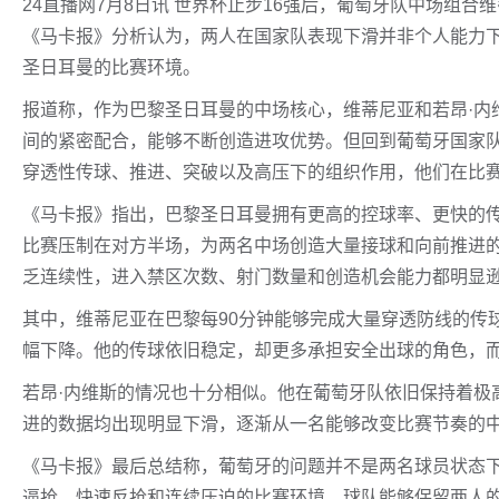
24直播网7月8日讯 世界杯止步16强后，葡萄牙队中场组
《马卡报》分析认为，两人在国家队表现下滑并非个人能力
圣日耳曼的比赛环境。
报道称，作为巴黎圣日耳曼的中场核心，维蒂尼亚和若昂·内
间的紧密配合，能够不断创造进攻优势。但回到葡萄牙国家
穿透性传球、推进、突破以及高压下的组织作用，他们在比
《马卡报》指出，巴黎圣日耳曼拥有更高的控球率、更快的
比赛压制在对方半场，为两名中场创造大量接球和向前推进
乏连续性，进入禁区次数、射门数量和创造机会能力都明显
其中，维蒂尼亚在巴黎每90分钟能够完成大量穿透防线的传
幅下降。他的传球依旧稳定，却更多承担安全出球的角色，
若昂·内维斯的情况也十分相似。他在葡萄牙队依旧保持着极
进的数据均出现明显下滑，逐渐从一名能够改变比赛节奏的
《马卡报》最后总结称，葡萄牙的问题并不是两名球员状态
逼抢、快速反抢和连续压迫的比赛环境。球队能够保留两人