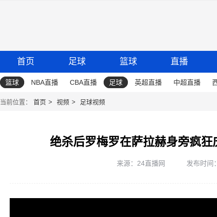
首页
足球
篮球
直播
篮球
NBA直播
CBA直播
足球
英超直播
中超直播
当前位置：
首页
视频
足球视频
绝杀后罗梅罗在萨拉赫身旁疯狂
来源：24直播网
发布时间：20